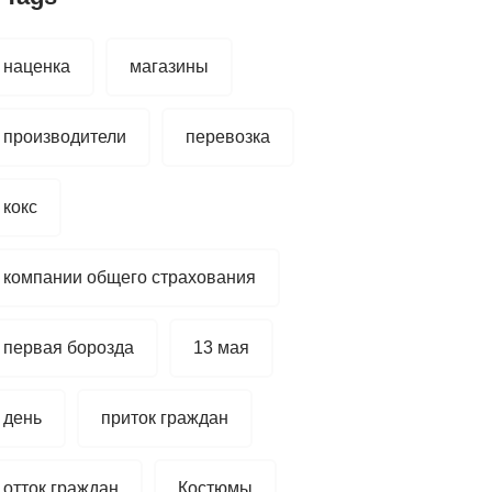
наценка
магазины
производители
перевозка
кокс
компании общего страхования
первая борозда
13 мая
день
приток граждан
отток граждан
Костюмы