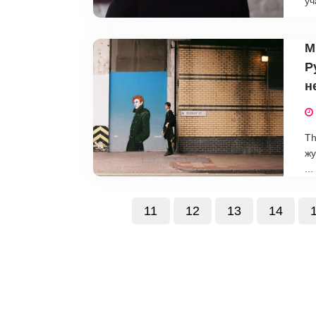
уч
M
Р
н
Th
жу
...
11
12
13
14