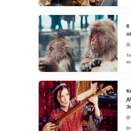
6
о
Те
во
К
д
З
Вт