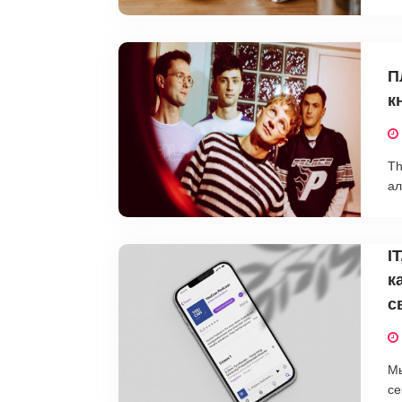
П
к
Th
ал
I
к
с
Мы
се