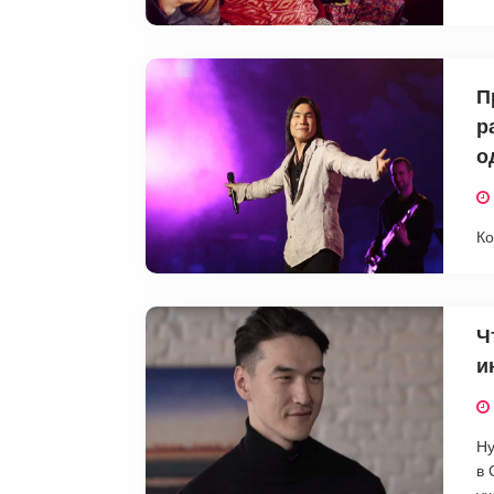
П
р
о
Ко
Ч
и
Ну
в 