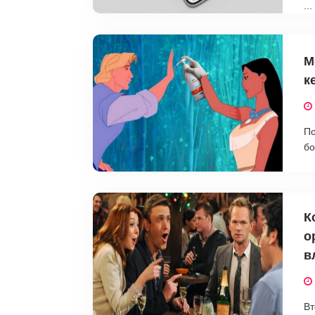
...
М
ке
По
бо
К
о
в
Вт