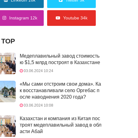
Linkedin 16k
Twitter 9k
Instagram 12k
Youtube 34k
TOP
Медеплавильный завод стоимость
ю $1,5 млрд построят в Казахстане
03.06.2024 10:24
«Мы сами отстроим свои дома». Ка
к восстанавливали село Оргебас п
осле наводнения 2020 года?
03.06.2024 10:08
Казахстан и компания из Китая пос
троят медеплавильный завод в обл
асти Абай