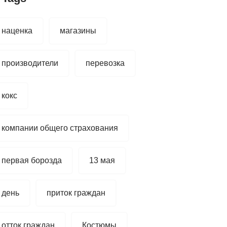
наценка
магазины
производители
перевозка
кокс
компании общего страхования
первая борозда
13 мая
день
приток граждан
отток граждан
Костюмы