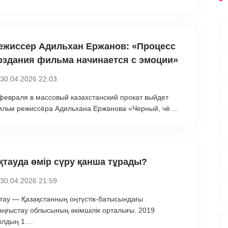
ежиссер Адильхан Ержанов: «Процесс
оздания фильма начинается с эмоции»‎‎‎
30.04.2026 22:03
февраля в массовый казахстанский прокат выйдет
льм режиссёра Адильхана Ержанова «Черный, чё ...
қтауда өмір сүру қанша тұрады?
30.04.2026 21:59
тау — Қазақстанның оңтүстік-батысындағы
ңғыстау облысының әкімшілік орталығы. 2019
лдың 1 ...