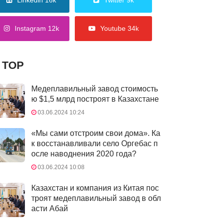
Linkedin 16k
Twitter 9k
Instagram 12k
Youtube 34k
TOP
Медеплавильный завод стоимость
ю $1,5 млрд построят в Казахстане
03.06.2024 10:24
«Мы сами отстроим свои дома». Ка
к восстанавливали село Оргебас п
осле наводнения 2020 года?
03.06.2024 10:08
Казахстан и компания из Китая пос
троят медеплавильный завод в обл
асти Абай