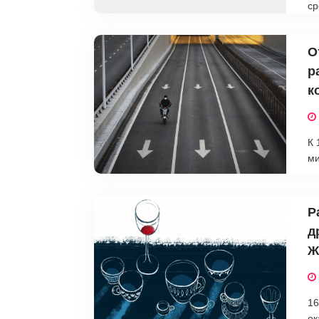
ср
О
р
к
К 
ми
Р
д
Ж
16
ок