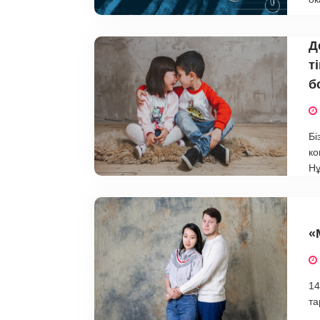
Д
т
б
Бі
ко
Нұ
«
14
та