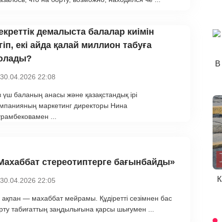
екреттік демалыста балалар киімін
ігіп, екі айда қалай миллион табуға
олады?
В
30.04.2026 22:08
з үш баланың анасы және қазақстандық ірі
мпанияның маркетинг директоры Нина
рамбековамен ...
Махаббат стереотиптерге бағынбайды»
К
30.04.2026 22:05
 ақпан — махаббат мейрамы. Құдіретті сезімнен бас
рту табиғаттың заңдылығына қарсы шығумен ...