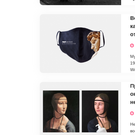
В
к
о
Му
19
Wo
П
о
н
Не
во