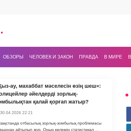
ОБЗОРЫ
ЧЕЛОВЕК И ЗАКОН
ПРАВДА
В МИРЕ
В
Қыз-ау, махаббат мәселесін өзің шеш»:
олицейлер әйелдерді зорлық-
омбылықтан қалай қорғап жатыр?
30.04.2026 22:21
зақстанда отбасылық зорлық-зомбылық проблемасы
рыннан айтылып жүр. Оның көлемін статистикал ...