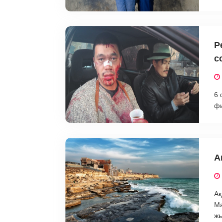
Р
с
6 
фи
А
Ақ
Ма
жы