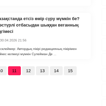
азақстанда етсіз өмір сүру мүмкін бе?
әстүрлі отбасыдан шыққан веганның
ңгімесі
30.04.2026 21:56
склеймер: Автордың пікірі редакцияның пікірімен
йкес келмеуі мүмкін Сулейман Де ...
10
11
12
13
14
15