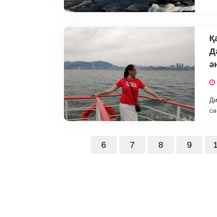
Қ
Д
ә
Ди
сә
6
7
8
9