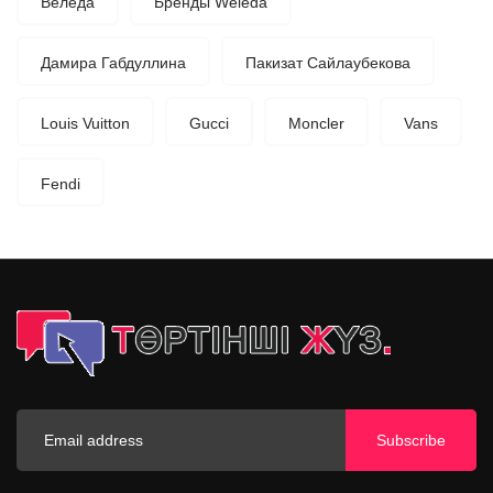
Веледа
Бренды Weleda
Дамира Габдуллина
Пакизат Сайлаубекова
Louis Vuitton
Gucci
Moncler
Vans
Fendi
Subscribe