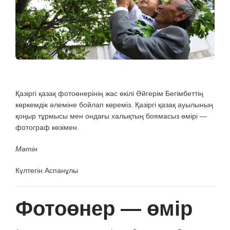
Қазіргі қазақ фотоөнерінің жас өкілі Әйгерім Бегімбеттің
көркемдік әлеміне бойлап көреміз. Қазіргі қазақ ауылының
қоңыр тұрмысы мен ондағы халықтың боямасыз өмірі —
фотограф көзімен.
Мәтін
Күлтегін Аспанұлы
Фотоөнер — өмір