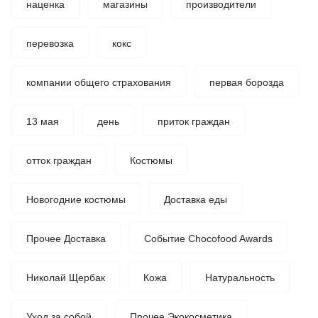
наценка
магазины
производители
перевозка
кокс
компании общего страхования
первая борозда
13 мая
день
приток граждан
отток граждан
Костюмы
Новогодние костюмы
Доставка еды
Прочее Доставка
Событие Chocofood Awards
Николай Щербак
Кожа
Натуральность
Уход за собой
Прочее Экокосметика