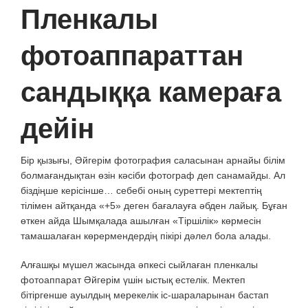
Пленкалы
фотоаппараттан
сандыққа камераға
дейін
Бір қызығы, Әйгерім фотография саласынан арнайы білім
болмағандықтан өзін кәсіби фотограф деп санамайды. Ал
біздіңше керісінше… себебі оның суреттері мектептің
тілімен айтқанда «+5» деген бағалауға әбден лайық. Бұған
өткен айда Шымқалада ашылған «Тіршілік» көрмесін
тамашалаған көрермендердің пікірі дәлел бола алады.
Алғашқы мүшел жасында әпкесі сыйлаған пленкалы
фотоаппарат Әйгерім үшін ыстық естелік. Мектеп
бітіргенше ауылдың мерекелік іс-шараларынан бастап