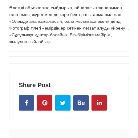
Әлемді объективіне сыйдырып, айналасын жанарымен
ғана емес, жүрегімен де көре білетін шығармашыл жан
«Әлемде ана жыламасын, бала жыламаса екен» дейді.
Фотограф тілегі «өмірдің әр сәтінен ләззат алуды үйрену».
«Сұлулыққа құштар болайық. Бір-бірімізге мейірім,
жылулық сыйлайық».
Share Post