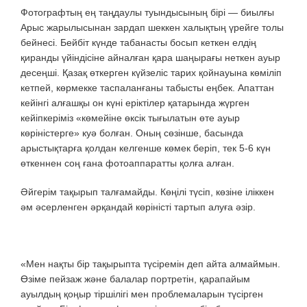
Фотографтың ең таңдаулы туындысының бірі — биылғы
Арыс жарылысынан зардап шеккен халықтың үрейге толы
бейнесі. Бейбіт күнде табанасты босып кеткен елдің
қиранды үйіндісіне айналған қара шаңырағы неткен ауыр
десеңші. Қазақ өткерген күйзеліс тарих қойнауына көміліп
кетпей, көрмекке таспаланғаны табысты еңбек. Апаттан
кейінгі алғашқы он күні еріктілер қатарында жүрген
кейіпкеріміз «көмейіне өксік тығылатын өте ауыр
көріністерге» куә болған. Оның сөзінше, басында
арыстықтарға қолдан келгенше көмек беріп, тек 5-6 күн
өткеннен соң ғана фотоаппаратты қолға алған.
Әйгерім тақырып талғамайды. Көңілі түсіп, көзіне іліккен
әм әсерленген әрқандай көріністі тартып алуға әзір.
«Мен нақты бір тақырыпта түсіремін деп айта алмаймын.
Өзіме пейзаж және балалар портретін, қарапайым
ауылдың қоңыр тіршілігі мен проблемаларын түсірген