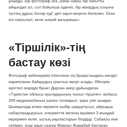
ұнайды. Бір фотограф аға „өзіңе нақты бір бағытты
айқындап ал, сол бойынша ізденіп, бір жанрдың соңына
түссең дұрыс болар еді“ деп ақыл-кеңесін бөліскен. Оған
әлі нақтылап, келе алмай жатырмын».
«Тіршілік»-тің
бастау көзі
Фотограф кейіпкеріміз Internews-тің Қазақстандағы өкілдігі
жариялаған байқаудың грантын жеңіп алады. Әйгерім
әріптесі марқұм Қанат Дархан екеуі дайындаған
«Түркістан облысы ауылдарының тыныс-тіршілігі» жобасы
268 медиажобаның ішінен топжарып, қара үзіп шыққан.
Шымқалада өткен көрмеге ешбір шақыртусыз, айрықша
хабарландырусыз, әлеуметтік желінің күшімен 3 мыңдай
көрермен келіп, ыстық ықыластарын білдірді. Сабақты ине
сәтімен, енді ақын-сазгер Мақпал Жұмабай бастаған