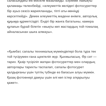
саласындағы екі мәселе мазалайды. Еңбекке лайықты
қаламақы төленбейді, «әлеуметтік желідегі фотосуреттер
бір ауыз сөзсіз жарияланады, тіпті аты-жөніңді
көрсетпейді». Демек әлеуметтің мәдени өнімге, авторлық
құқыққа құрметсіздігі. Ендігі бір жанға бататыны, камера
құлағын бұрай білетін «мықты көп жастардың той-томалақ
айналасынан шыға алмауы».
«Қымбат, сапалы техникалық мүмкіндіктері бола тұра тек
той түсірумен ғана щектеліп жүр. Қынжыласың. Әр сәт —
тарих. Қазір түсіріліп жатқан фотосуреттер мен олардың
авторлары тарихты таспалап, сапалы фотосурет
қалдырғаны үшін түптің түбінде өз бағасын алуы мүмкін.
Қазақ фотоөнері дамуы үшін әлі көп істер атқарылуы
қажет».