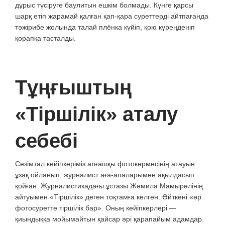
дұрыс түсіруге баулитын ешкім болмады. Күнге қарсы
шарқ етіп жарамай қалған қап-қара суреттерді айтпағанда
тәжірибе жолында талай плёнка күйіп, қою күреңденіп
қорапқа тасталды.
Тұңғыштың
«Тіршілік» аталу
себебі
Сезімтал кейіпкеріміз алғашқы фотокөрмесінің атауын
ұзақ ойланып, журналист аға-апаларымен ақылдасып
қойған. Журналистикадағы ұстазы Жәмила Мамырәлінің
айтуымен «Тіршілік» деген тоқтамға келген. Өйткені «әр
фотосуретте тіршілік бар». Оның кейіпкерлері —
қиындыққа мойымайтын қайсар әрі қарапайым адамдар.