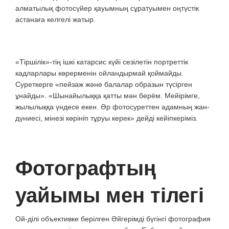
алматылық фотосүйер қауымның сұратуымен оңтүстік
астанаға келгелі жатыр.
«Тіршілік»-тің ішкі катарсис күйі сезілетін портреттік
кадларлары көрерменін ойландырмай қоймайды.
Суреткерге «пейзаж және балалар образын түсірген
ұнайды». «Шынайылыққа қатты мән берём. Мейірімге,
жылылыққа үндесе екен. Әр фотосуреттен адамның жан-
дүниесі, мінезі көрініп тұруы керек» дейді кейіпкеріміз.
Фотографтың
уайымы мен тілегі
Ой-ділі объективке берілген Әйгерімді бүгінгі фотография