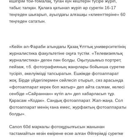
кішігірім той-томалақ, туған күн кештерін түсіре жүріп,
табыс тапқан. Қалаға қатынап жүріп әр суретін 16-17
теңгеден шығарып, ауылдағы алғашқы «клиенттеріне» 60
теңгеден сататын.
«Кейін әл-Фараби атындағы Қазақ Ұлттық университетінің
журналистика факультетіне оқуға түстім. «Телевизиялық
журналистика» деген пән болды. Оқытушымыз портрет,
пейзаж, т.б. фотографияның жанрлары бойынша суретке
түсіріп, әкелуімізді тапсыратын. Ешкімде фотоаппарат
жоқ. Бірде үйдегілермен сөйлесіп отырып, сөз арасында
«фотоаппарат керек боп жатыр» деп айта салғам, келесі
сенбіде «Сайраннан» күтіп ал» деп хабарласып тұр.
Қарасам «Кодак». Сандық фотоаппарат. Жап-жаңа. Сол
фотоаппарат менің ғана емес, журфактың фотоаппараты
болды».
Canon 60d маркалы фотоқұрылғысын жанынан
тастамайтын кезін емірене еске алған Әйгерімді суретке