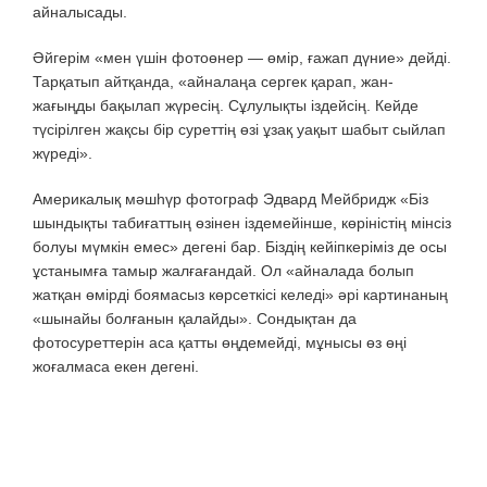
айналысады.
Әйгерім «мен үшін фотоөнер — өмір, ғажап дүние» дейді.
Тарқатып айтқанда, «айналаңа сергек қарап, жан-
жағыңды бақылап жүресің. Сұлулықты іздейсің. Кейде
түсірілген жақсы бір суреттің өзі ұзақ уақыт шабыт сыйлап
жүреді».
Америкалық мәшһүр фотограф Эдвард Мейбридж «Біз
шындықты табиғаттың өзінен іздемейінше, көріністің мінсіз
болуы мүмкін емес» дегені бар. Біздің кейіпкеріміз де осы
ұстанымға тамыр жалғағандай. Ол «айналада болып
жатқан өмірді боямасыз көрсеткісі келеді» әрі картинаның
«шынайы болғанын қалайды». Сондықтан да
фотосуреттерін аса қатты өңдемейді, мұнысы өз өңі
жоғалмаса екен дегені.