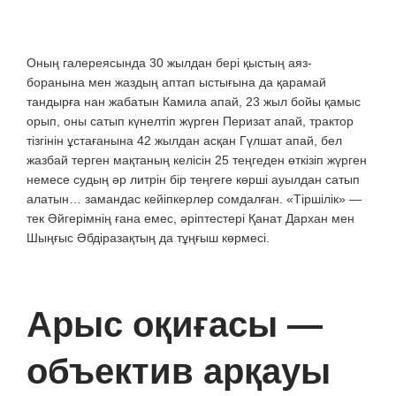
Оның галереясында 30 жылдан бері қыстың аяз-
боранына мен жаздың аптап ыстығына да қарамай
тандырға нан жабатын Камила апай, 23 жыл бойы қамыс
орып, оны сатып күнелтіп жүрген Перизат апай, трактор
тізгінін ұстағанына 42 жылдан асқан Гүлшат апай, бел
жазбай терген мақтаның келісін 25 теңгеден өткізіп жүрген
немесе судың әр литрін бір теңгеге көрші ауылдан сатып
алатын… замандас кейіпкерлер сомдалған. «Тіршілік» —
тек Әйгерімнің ғана емес, әріптестері Қанат Дархан мен
Шыңғыс Әбдіразақтың да тұңғыш көрмесі.
Арыс оқиғасы —
объектив арқауы