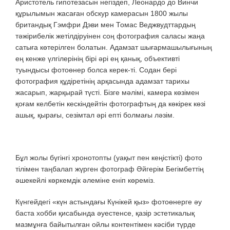
Аристотель гипотезасын негіздеп, Леонардо до Винчи
құрылымын жасаған обскур камерасын 1800 жылы
британдық Гэмфри Дэви мен Томас Веджвудттардың
тәжірибелік жетілдіруінен соң фотография саласы жаңа
сатыға көтерілген болатын. Адамзат шығармашылығының
ең кенже үлгілерінің бірі әрі ең қанық, объективті
туындысы фотоөнер болса керек-ті. Содан бері
фотография құдіретінің арқасында адамзат тарихы
жасарып, жарқырай түсті. Бізге мәлімі, камера көзімен
қоғам келбетін кескіндейтін фотографтың да көкірек көзі
ашық, қырағы, сезімтал әрі епті болмағы ләзім.
Бұл жолы бүгінгі хронотопты (уақыт пен кеңістікті) фото
тілімен таңбалап жүрген фотограф Әйгерім Бегімбеттің
әшекейлі көркемдік әлеміне еніп көреміз.
Күнгейдегі «күн астындағы Күнікей қыз» фотоөнерге әу
баста хобби қисабында әуестенсе, қазір эстетикалық
мазмұнға байытылған ойлы контентімен кәсіби түрде