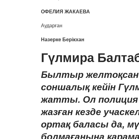
ОФЕЛИЯ ЖАКАЕВА
Аударған
Назерке Берікхан
Гүлмира Балта
Былтыр желтоқсанд
соншалық кейін Гүлм
жатты. Ол полиция 
жазған кезде учаске
ортақ баласы да, мүл
болмағанына қарам