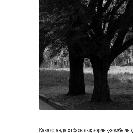
Қазақстанда отбасылық зорлық-зомбылы