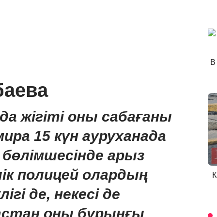
В
баева
а жігіті оны сабағаны
ира 15 күн ауруханада
бөлімшесінде арыз
лік полицей олардың
К
ігі де, некесі де
астан оны бұрынғы