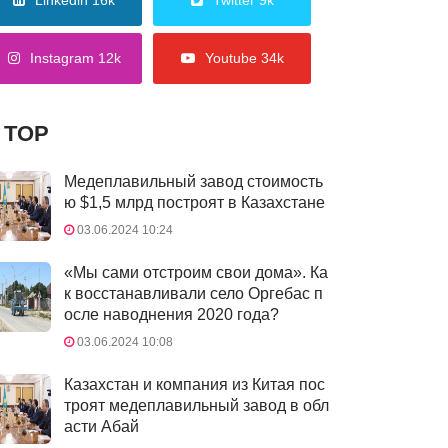
Linkedin 16k
Twitter 9k
Instagram 12k
Youtube 34k
TOP
Медеплавильный завод стоимость
ю $1,5 млрд построят в Казахстане
03.06.2024 10:24
«Мы сами отстроим свои дома». Ка
к восстанавливали село Оргебас п
осле наводнения 2020 года?
03.06.2024 10:08
Казахстан и компания из Китая пос
троят медеплавильный завод в обл
асти Абай