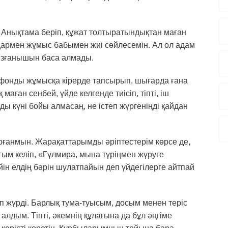
. Анықтама беріп, құжат толтыратындықтан маған
дармен жұмыс бабымен жиі сөйлесемін. Ал ол адам
қызғанышын баса алмады.
ефонды жұмысқа кірерде тапсырып, шығарда ғана
 маған сенбей, үйде келгенде тиісіп, тіпті, іш
ды күні бойы алмасаң, не істеп жүргеніңді қайдан
арғанмын. Жарақаттарымды әріптестерім көрсе де,
ғым келіп, «Гүлмира, мына түріңмен жүруге
йін елдің бәрін шулатпайын деп үйдегілерге айтпай
іп жүрді. Барлық тума-туысым, досым менен теріс
дым. Тіпті, әкемнің құлағына да бұл әңгіме