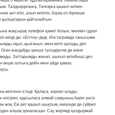
ыс-керісті көретін. Құрбыларымның тойына бара
м. Талдықорғанға, Талғарға қашып кеткен
іне ант етіп, алып кететін. Бірақ ол бірнеше
кі қылықтарын қайталайтын.
ына жақсырақ телефон қажет болып, менікін сұрап
п келді де, «Біттің» деді. Инстаграмда танысыма
ымды оқып, қызғанып, мені кетіп қалады деп
. Оған жағдайды қанша түсіндірсем де өзіне
амады. Заттарымды жинап, шығып кетейінші деп
н кешкі алтыға дейін мені үйде қамап,
оқты.
а келгенін істеді. Қаласа, зорлап алады,
 әлсіреп, қарсыласа алмай соққының бәрін үнсіз
ан жоқ. Екі рет қашып шықтым, екеуінде де сүйреп
лерден алшақ орналасқан. Сау жерімді қалдырмай