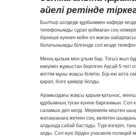
әйелі ретінде тіркег
Былтыр шілдеде құрбыммен кафеде кездестік
телефонымды сұрап қоймаған соң номерімд
бірнеше күннен кейін ол маған хабарласып
болатынымды білгенде сол кезде телефо
Менің қызым мен ұлым бар. Тоғыз жыл б
екеуіміз жұмыстан берілген Ақсай-5-тегі
жігітім мұны жақсы білетін. Бір-екі апта
қарап, бізге қамқор болды.
Арамыздағы жақсы қарым-қатынас, өкінішк
құрбымның туған күніне барғанмын. Сол к
саламын деп келді. Мерекелік кештен шықс
жатақханаға жеткен соң, көліктен шыққаны
алдында сабай бастады. Түрі өзгеріп, та
алды. Сол күні бірден учаскелік полице