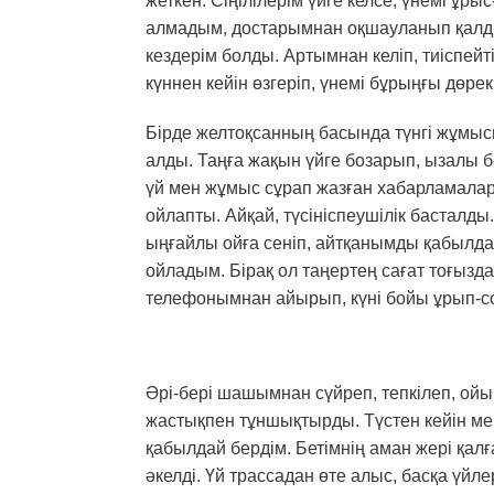
жеткен. Сіңілілерім үйге келсе, үнемі ұр
алмадым, достарымнан оқшауланып қалды
кездерім болды. Артымнан келіп, тиіспейтін
күннен кейін өзгеріп, үнемі бұрыңғы дөре
Бірде желтоқсанның басында түнгі жұмыс
алды. Таңға жақын үйге бозарып, ызалы бо
үй мен жұмыс сұрап жазған хабарламалар
ойлапты. Айқай, түсініспеушілік басталды
ыңғайлы ойға сеніп, айтқанымды қабылд
ойладым. Бірақ ол таңертең сағат тоғызда
телефонымнан айырып, күні бойы ұрып-с
Әрі-бері шашымнан сүйреп, тепкілеп, ойын
жастықпен тұншықтырды. Түстен кейін мен
қабылдай бердім. Бетімнің аман жері қалғ
әкелді. Үй трассадан өте алыс, басқа үй