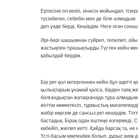
Ертесіне ол келіп, кінәсін мойындап, тізе
түсінбеген, себебін мен де біле алмадым
деп уәде берді. Кешірдім. Неге оған сонш
Әрі-бері шашымнан сүйреп, тепкілеп, ойын
жастықпен тұншықтырды.Түстен кейін мен
қабылдай бердім.
Бір рет қол көтергеннен кейін бұл әдетті 
қылықтарым ұнамай қалса, бірден таяқ же
болғандықтан жатақханада тұра алмадым.
жігітім көмектесіп, тұрмыстық мәселелер
жәбір көрсем де сансыз рет кешірдім. Тіпт
бастадық. Бірақ одан ештеңе өзгермеді. С
көбейіп, жиілеп кетті. Қайда барсақ та, не
Үсті-басым көкпеңбек болып, дұрыс киім