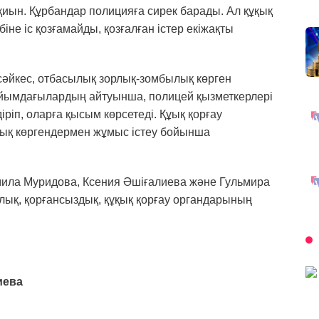
 қиын. Құрбандар полицияға сирек барады. Ал құқық
не іс қозғамайды, қозғалған істер екіжақты
 сәйкес, отбасылық зорлық-зомбылық көрген
 Ұйымдағылардың айтуынша, полицей қызметкерлері
ріп, оларға қысым көрсетеді. Құық қорғау
ық көргендермен жұмыс істеу бойынша
ила Муридова, Ксения Әшіғалиева және Гульмира
ық, қорғансыздық, құқық қорғау органдарының
иева