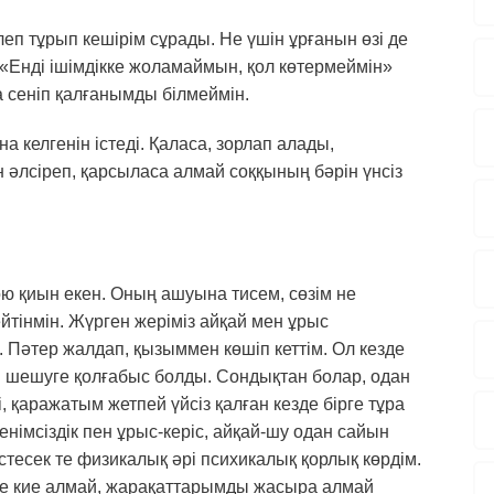
рлеп тұрып кешірім сұрады. Не үшін ұрғанын өзі де
. «Енді ішімдікке жоламаймын, қол көтермеймін»
а сеніп қалғанымды білмеймін.
а келгенін істеді. Қаласа, зорлап алады,
 әлсіреп, қарсыласа алмай соққының бәрін үнсіз
қою қиын екен. Оның ашуына тисем, сөзім не
йтінмін. Жүрген жеріміз айқай мен ұрыс
 Пәтер жалдап, қызыммен көшіп кеттім. Ол кезде
ді шешуге қолғабыс болды. Сондықтан болар, одан
і, қаражатым жетпей үйсіз қалған кезде бірге тұра
енімсіздік пен ұрыс-керіс, айқай-шу одан сайын
 істесек те физикалық әрі психикалық қорлық көрдім.
 де кие алмай, жарақаттарымды жасыра алмай