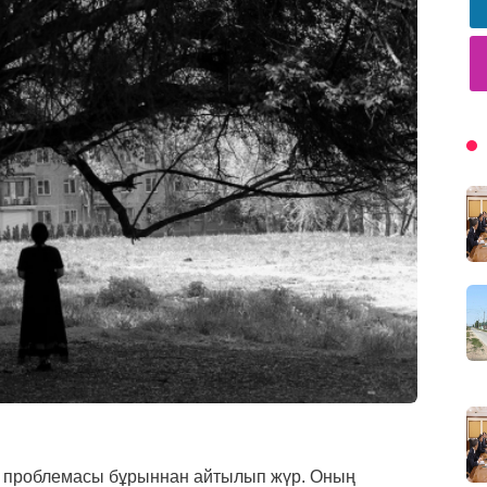
қ проблемасы бұрыннан айтылып жүр. Оның