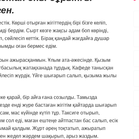
ен.
. Көрші отырған жігіттердің бірі бізге келіп,
і бердім. Сырт көзге жақсы адам боп көрінді,
, сөйлесіп кеттік. Бірақ қандай жағдайға душар
нымды оған бермес едім.
ұрын ажырасқанмын. Ұлым ата-әжесінде. Қызым
 отбасылық жатақханада тұрдық. Кафеде танысқан
 сөйлесіп жүрдік. Үйге шығарып салып, қызыма жылы
е қарай, бір айға ғана созылды. Тамызда
езде енді жүре бастаған жігітім қайтарда шығарып
ам, мас күйінде күтіп тұр. Таксиге отырып,
м сол еді, маған ештеңе айтпастан бас салып, есік
нымай қалдым. Жұрт әрең тоқтатып, ажыратып
й мен жедел жәрдем шақырып, арыз жаздым.