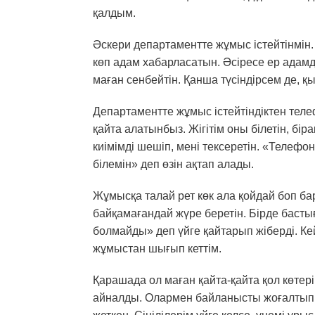
қалдым.
Әскери департаментте жұмыс істейтінмін
көп адам хабарласатын. Әсіресе ер адам
маған сенбейтін. Қанша түсіндірсем де, 
Департаментте жұмыс істейтіндіктен тел
қайта алатынбыз. Жігітім оны білетін, бірақ
киімімді шешіп, мені тексеретін. «Телефон
білемін» деп өзін ақтап алады.
Жұмысқа талай рет көк ала қойдай боп б
байқамағандай жүре беретін. Бірде басты
болмайды» деп үйге қайтарып жіберді. Ке
жұмыстан шығып кеттім.
Қарашада ол маған қайта-қайта қол көтер
айналды. Олармен байланысты жоғалтып ал