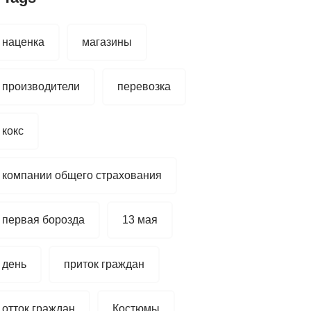
наценка
магазины
производители
перевозка
кокс
компании общего страхования
первая борозда
13 мая
день
приток граждан
отток граждан
Костюмы