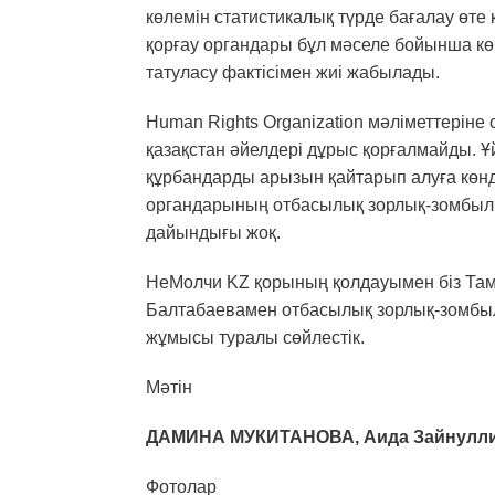
көлемін статистикалық түрде бағалау өте
қорғау органдары бұл мәселе бойынша көбі
татуласу фактісімен жиі жабылады.
Human Rights Organization мәліметтеріне
қазақстан әйелдері дұрыс қорғалмайды.
құрбандарды арызын қайтарып алуға көнді
органдарының отбасылық зорлық-зомбыл
дайындығы жоқ.
НеМолчи KZ қорының қолдауымен біз Там
Балтабаевамен отбасылық зорлық-зомбыл
жұмысы туралы сөйлестік.
Мәтін
ДАМИНА МУКИТАНОВА,
Аида Зайнулл
Фотолар