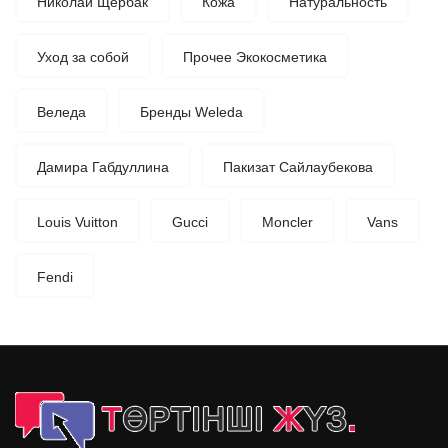
Николай Щербак
Кожа
Натуральность
Уход за собой
Прочее Экокосметика
Веледа
Бренды Weleda
Дамира Габдуллина
Пакизат Сайлаубекова
Louis Vuitton
Gucci
Moncler
Vans
Fendi