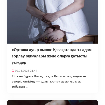
«Орташа ауыр емес»: Қазақстандағы адам
зорлау оқиғалары және оларға қатысты
үкімдер
30.04.2026 21:44
19 жыл бұрын Қазақстанда Қылмыстық кодекске
өзгеріс енгізілді — адам зорлау ауыр қылмыс
тобынан ...