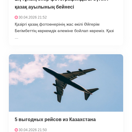
қазақ ауылының бейнесі
30.04.2026 21:52
Қазіргі қазақ фотоөнерінің жас өкілі Әйгерім
Бегімбеттің көркемдік әлеміне бойлап көреміз. Қазі
...
5 выгодных рейсов из Казахстана
30.04.2026 21:50