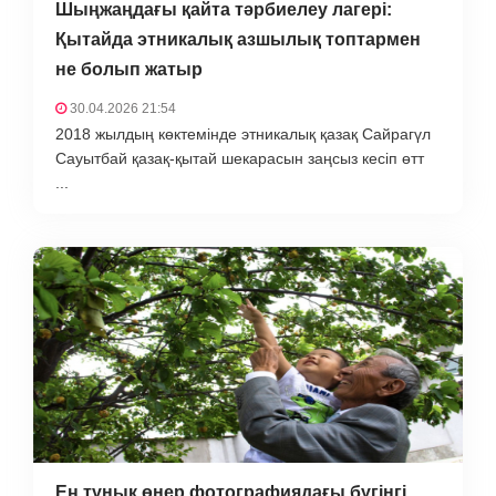
Шыңжаңдағы қайта тәрбиелеу лагері:
Қытайда этникалық азшылық топтармен
не болып жатыр
30.04.2026 21:54
2018 жылдың көктемінде этникалық қазақ Сайрагүл
Сауытбай қазақ-қытай шекарасын заңсыз кесіп өтт
...
Ең тұнық өнер фотографиядағы бүгінгі